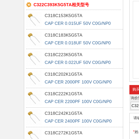
C322C393K5G5TA相关型号
C318C153K5G5TA
CAP CER 0.015UF 50V C0G/NP0
RAD
C318C183K5G5TA
CAP CER 0.018UF 50V C0G/NP0
RAD
C318C223K5G5TA
CAP CER 0.022UF 50V C0G/NP0
RAD
C318C202K1G5TA
CAP CER 2000PF 100V C0G/NP0
RAD
购
C318C222K1G5TA
询价
CAP CER 2200PF 100V C0G/NP0
RAD
C318C242K1G5TA
请
CAP CER 2400PF 100V C0G/NP0
RAD
*
姓
C318C272K1G5TA