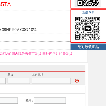
G5TA
微信询价
 39NF 50V C0G 10%
绝对原装正品
K5G5TA的国内现货当天可发货,国外现货7-10天发货
品牌
其它要求
*
邮箱：