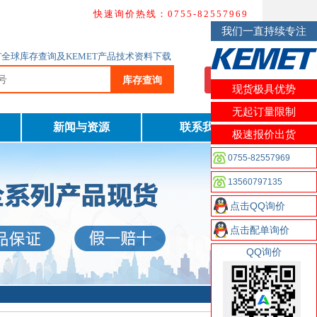
快速询价热线：0755-82557969
我们一直持续专注
MET全球库存查询及KEMET产品技术资料下载
库存查询
我要询价
现货极具优势
无起订量限制
新闻与资源
联系我们
极速报价出货
0755-82557969
13560797135
点击QQ询价
点击配单询价
QQ询价