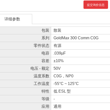
提交询价信息
详细参数
包装
散装
系列
GoldMax 300 Comm C0G
零件状态
有源
电容
.039µF
容差
±10%
电压 - 额定
50V
温度系数
C0G，NP0
工作温度
-55°C ~ 125°C
特性
低 ESL 型
等级
-
应用
通用