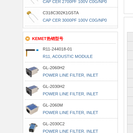
CAP CER 2700PF 100V C0G/NP0
RAD
C318C302K1G5TA
CAP CER 3000PF 100V C0G/NP0
RAD
KEMET热销型号
R11-244018-01
R11, ACOUSTIC MODULE
GL-2060H2
POWER LINE FILTER, INLET
POWER L
GL-2030H2
POWER LINE FILTER, INLET
POWER L
GL-2060M
POWER LINE FILTER, INLET
POWER L
GL-2030C2
POWER LINE FILTER, INLET