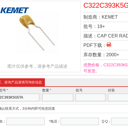
C322C393K5
制造商：
KEMET
批号：
19+
描述：
CAP CER RAD
PDF下载：
库存数量：
2000+
优势价格，C322C393
图片仅供参考，请参考产品描述
可发货。
买、咨询产品请填写询价信息
型号
*
数量
*
批号
封装
确认联系方式，3分钟内即可给您回复
名：
*
电话：
Q Q：