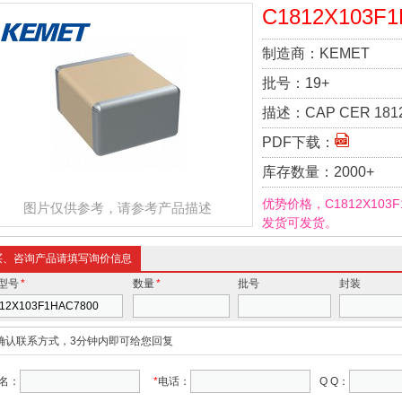
C1812X103F1
制造商：
KEMET
批号：
19+
描述：
CAP CER 181
PDF下载：
库存数量：
2000+
优势价格，C1812X103
图片仅供参考，请参考产品描述
发货可发货。
买、咨询产品请填写询价信息
型号
*
数量
*
批号
封装
确认联系方式，3分钟内即可给您回复
名：
*
电话：
Q Q：