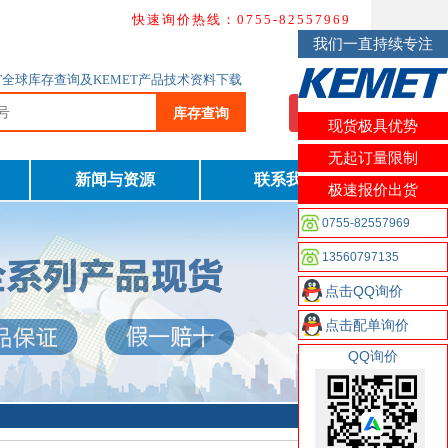
快速询价热线：0755-82557969
我们一直持续专注
MET全球库存查询及KEMET产品技术资料下载
库存查询
我要询价
现货极具优势
无起订量限制
新闻与资源
联系我们
极速报价出货
0755-82557969
13560797135
点击QQ询价
点击配单询价
QQ询价