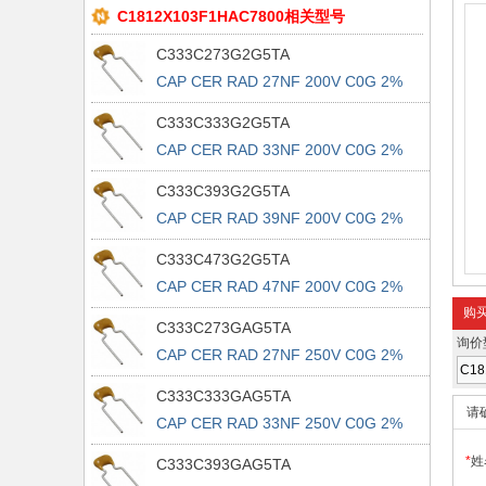
C1812X103F1HAC7800相关型号
C333C273G2G5TA
CAP CER RAD 27NF 200V C0G 2%
C333C333G2G5TA
CAP CER RAD 33NF 200V C0G 2%
C333C393G2G5TA
CAP CER RAD 39NF 200V C0G 2%
C333C473G2G5TA
CAP CER RAD 47NF 200V C0G 2%
购
C333C273GAG5TA
询价
CAP CER RAD 27NF 250V C0G 2%
C333C333GAG5TA
请
CAP CER RAD 33NF 250V C0G 2%
*
姓
C333C393GAG5TA