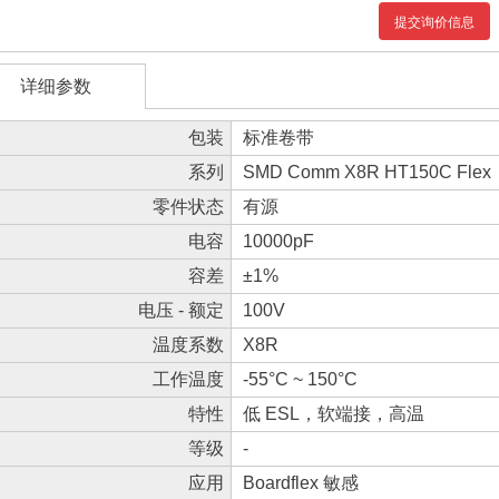
提交询价信息
详细参数
包装
标准卷带
系列
SMD Comm X8R HT150C Flex
零件状态
有源
电容
10000pF
容差
±1%
电压 - 额定
100V
温度系数
X8R
工作温度
-55°C ~ 150°C
特性
低 ESL，软端接，高温
等级
-
应用
Boardflex 敏感