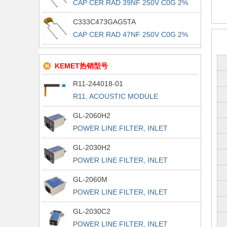
CAP CER RAD 39NF 250V C0G 2%
C333C473GAG5TA
CAP CER RAD 47NF 250V C0G 2%
KEMET热销型号
R11-244018-01
R11, ACOUSTIC MODULE
GL-2060H2
POWER LINE FILTER, INLET
POWER L
GL-2030H2
POWER LINE FILTER, INLET
POWER L
GL-2060M
POWER LINE FILTER, INLET
POWER L
GL-2030C2
POWER LINE FILTER, INLET