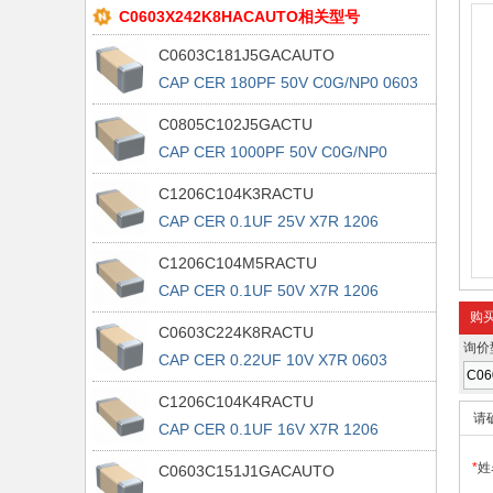
C0603X242K8HACAUTO相关型号
C0603C181J5GACAUTO
CAP CER 180PF 50V C0G/NP0 0603
C0805C102J5GACTU
CAP CER 1000PF 50V C0G/NP0
0805
C1206C104K3RACTU
CAP CER 0.1UF 25V X7R 1206
C1206C104M5RACTU
CAP CER 0.1UF 50V X7R 1206
购
C0603C224K8RACTU
询价
CAP CER 0.22UF 10V X7R 0603
C1206C104K4RACTU
请
CAP CER 0.1UF 16V X7R 1206
*
姓
C0603C151J1GACAUTO