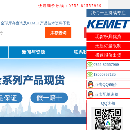
快速询价热线：0755-82557969
我们一直持续专注
MET全球库存查询及KEMET产品技术资料下载
库存查询
我要询价
现货极具优势
无起订量限制
新闻与资源
联系我们
极速报价出货
0755-82557969
13560797135
点击QQ询价
点击配单询价
QQ询价