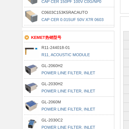
CAP CER 150PF 100V C0G/NP0
0603
C0603C153K5RACAUTO
CAP CER 0.015UF 50V X7R 0603
KEMET热销型号
R11-244018-01
R11, ACOUSTIC MODULE
GL-2060H2
POWER LINE FILTER, INLET
POWER L
GL-2030H2
POWER LINE FILTER, INLET
POWER L
GL-2060M
POWER LINE FILTER, INLET
POWER L
GL-2030C2
POWER LINE FILTER, INLET