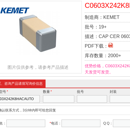
C0603X242K
制造商：
KEMET
批号：
19+
描述：
CAP CER 0603
PDF下载：
库存数量：
2000+
优势价格，C0603X242
图片仅供参考，请参考产品描述
天发货可发货。
买、咨询产品请填写询价信息
型号
*
数量
*
批号
封装
确认联系方式，3分钟内即可给您回复
名：
*
电话：
Q Q：