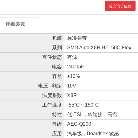
提交询价信息
详细参数
包装
标准卷带
系列
SMD Auto X8R HT150C Flex
零件状态
有源
电容
2400pF
容差
±10%
电压 - 额定
10V
温度系数
X8R
工作温度
-55°C ~ 150°C
特性
低 ESL，软端接，高温
等级
AEC-Q200
应用
汽车级，Boardflex 敏感