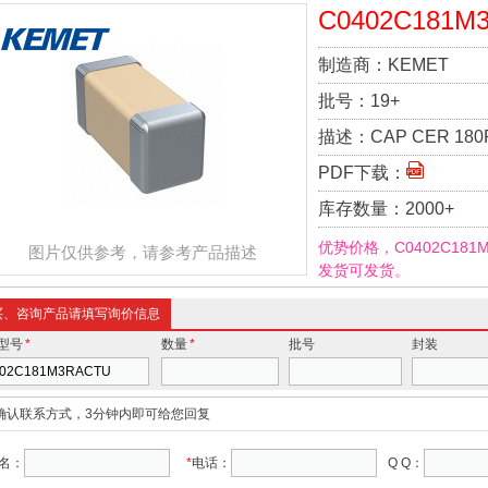
C0402C181M
制造商：
KEMET
批号：
19+
描述：
CAP CER 180P
PDF下载：
库存数量：
2000+
优势价格，C0402C18
图片仅供参考，请参考产品描述
发货可发货。
买、咨询产品请填写询价信息
型号
*
数量
*
批号
封装
确认联系方式，3分钟内即可给您回复
名：
*
电话：
Q Q：