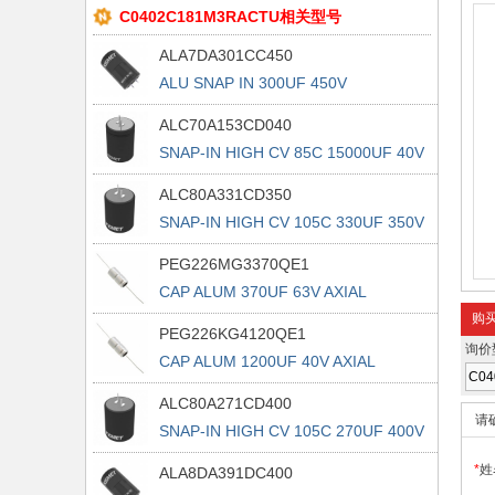
C0402C181M3RACTU相关型号
ALA7DA301CC450
ALU SNAP IN 300UF 450V
ALC70A153CD040
SNAP-IN HIGH CV 85C 15000UF 40V
ALC80A331CD350
SNAP-IN HIGH CV 105C 330UF 350V
PEG226MG3370QE1
CAP ALUM 370UF 63V AXIAL
购
PEG226KG4120QE1
询价
CAP ALUM 1200UF 40V AXIAL
ALC80A271CD400
请
SNAP-IN HIGH CV 105C 270UF 400V
*
姓
ALA8DA391DC400