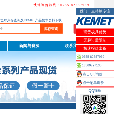
快速询价热线：0755-82557969
我们一直持续专注
MET全球库存查询及KEMET产品技术资料下载
库存查询
我要询价
现货极具优势
无起订量限制
新闻与资源
联系我们
极速报价出货
0755-82557969
13560797135
点击QQ询价
点击配单询价
QQ询价