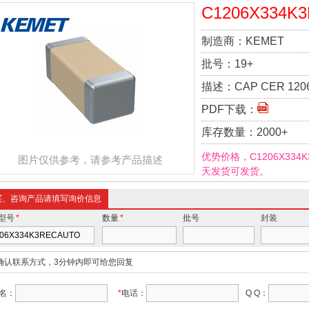
C1206X334K
制造商：
KEMET
批号：
19+
描述：
CAP CER 120
PDF下载：
库存数量：
2000+
优势价格，C1206X334
图片仅供参考，请参考产品描述
天发货可发货。
买、咨询产品请填写询价信息
型号
*
数量
*
批号
封装
确认联系方式，3分钟内即可给您回复
名：
*
电话：
Q Q：