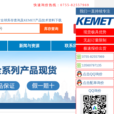
快速询价热线：0755-82557969
我们一直持续专注
MET全球库存查询及KEMET产品技术资料下载
库存查询
我要询价
现货极具优势
无起订量限制
新闻与资源
联系我们
极速报价出货
0755-82557969
13560797135
点击QQ询价
点击配单询价
QQ询价