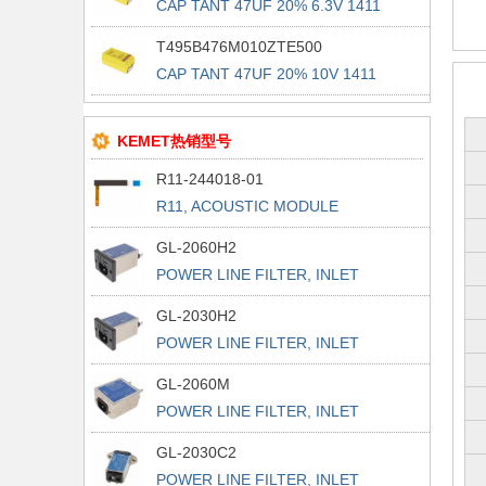
CAP TANT 47UF 20% 6.3V 1411
T495B476M010ZTE500
CAP TANT 47UF 20% 10V 1411
KEMET热销型号
R11-244018-01
R11, ACOUSTIC MODULE
GL-2060H2
POWER LINE FILTER, INLET
POWER L
GL-2030H2
POWER LINE FILTER, INLET
POWER L
GL-2060M
POWER LINE FILTER, INLET
POWER L
GL-2030C2
POWER LINE FILTER, INLET